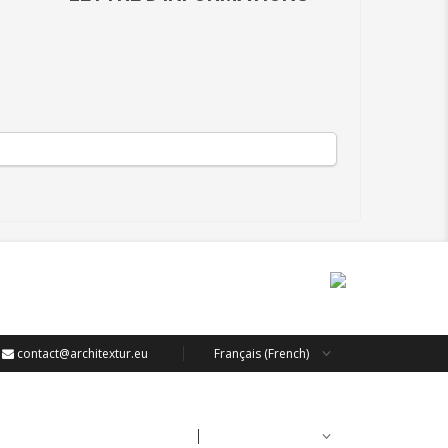
contact@architextur.eu
Français (French)
contact@architextur.eu
Français (French)