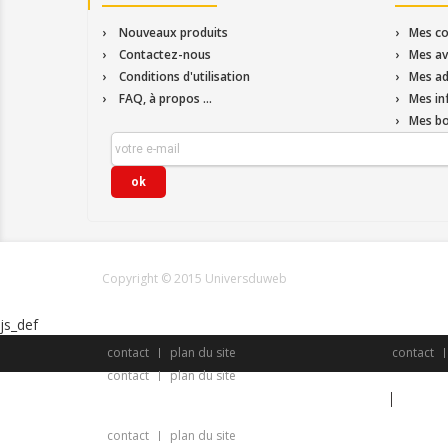
Nouveaux produits
Mes c
Contactez-nous
Mes av
Conditions d'utilisation
Mes ad
FAQ, à propos ...
Mes in
Mes bo
Copyright © 2015 Universduweb
js_def
contact
plan du site
contact
contact
plan du site
Fran
contact@architextur.eu
contact
plan du site