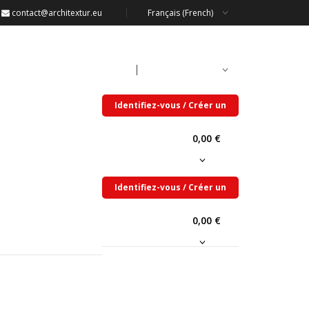
contact@architextur.eu
Français (French)
contact@architextur.eu
Français (French)
Identifiez-vous / Créer un
compte
0,00 €
Identifiez-vous / Créer un
compte
0,00 €