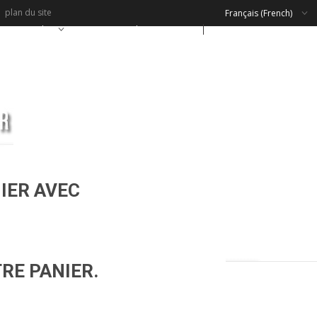
plan du site
Français (French)
çais (French)
contact@architextur.eu
IER AVEC
TRE PANIER.