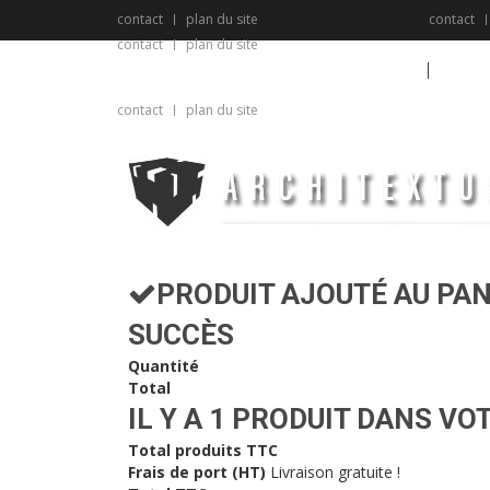
contact
plan du site
contact
contact
plan du site
Fran
contact@architextur.eu
contact
plan du site
PRODUIT AJOUTÉ AU PAN
SUCCÈS
Quantité
Total
IL Y A 1 PRODUIT DANS VO
Total produits TTC
Frais de port (HT)
Livraison gratuite !