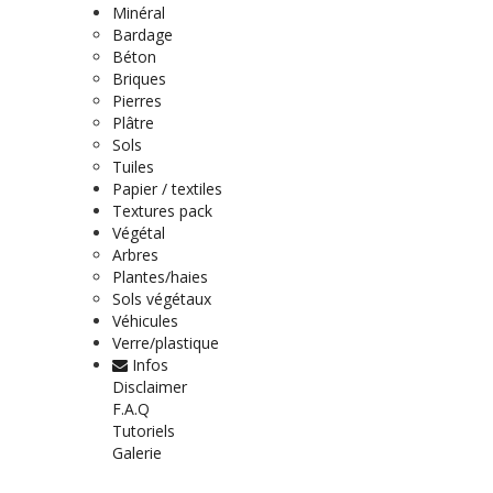
Minéral
Bardage
Béton
Briques
Pierres
Plâtre
Sols
Tuiles
Papier / textiles
Textures pack
Végétal
Arbres
Plantes/haies
Sols végétaux
Véhicules
Verre/plastique
Infos
Disclaimer
F.A.Q
Tutoriels
Galerie