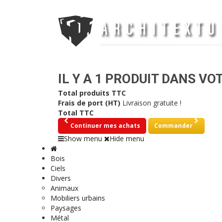
IL Y A 1 PRODUIT DANS VO
Total produits TTC
Frais de port (HT)
Livraison gratuite !
Total TTC
Continuer mes achats
Commander
Show menu
Hide menu
Bois
Ciels
Divers
Animaux
Mobiliers urbains
Paysages
Métal