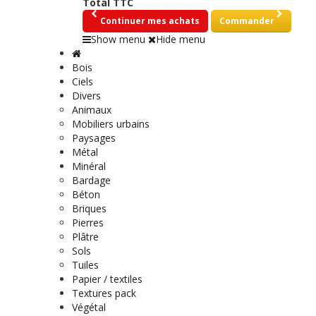
Total TTC
Continuer mes achats
Commander
Show menu
Hide menu
Bois
Ciels
Divers
Animaux
Mobiliers urbains
Paysages
Métal
Minéral
Bardage
Béton
Briques
Pierres
Plâtre
Sols
Tuiles
Papier / textiles
Textures pack
Végétal