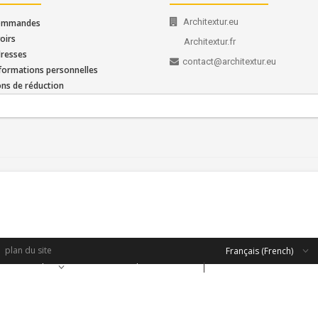
Architextur.eu
ommandes
oirs
Architextur.fr
resses
contact@architextur.eu
formations personnelles
ns de réduction
plan du site
Français (French)
çais (French)
contact@architextur.eu