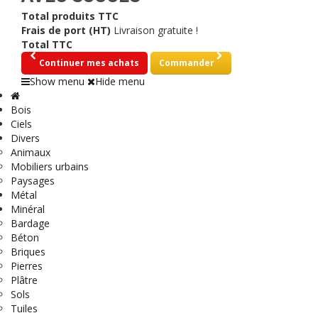
Total produits TTC
Frais de port (HT)
Livraison gratuite !
Total TTC
Continuer mes achats
Commander
Show menu
Hide menu
Bois
Ciels
Divers
Animaux
Mobiliers urbains
Paysages
Métal
Minéral
Bardage
Béton
Briques
Pierres
Plâtre
Sols
Tuiles